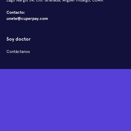
Lago Nargis 34, Col. Granada, Miguel Hidalgo, CDMX
Contacto:
unete@cuperpay.com
Soy doctor
Contáctanos
Redes sociales
Facebook
Instagram
LinkedIn